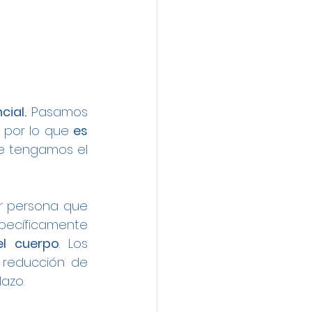
ial.
 Pasamos 
 por lo que 
es 
e tengamos el 
r persona que 
pecíficamente 
el cuerpo
. Los 
 reducción de 
lazo.