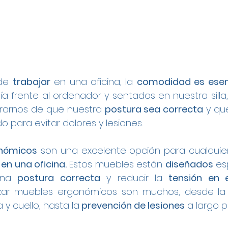
de 
trabajar
 en una oficina, la 
comodidad es esenc
a frente al ordenador y sentados en nuestra silla,
rarnos de que nuestra 
postura sea correcta
 y qu
o para evitar dolores y lesiones.
onómicos
 son una excelente opción para cualquie
en una oficina.
 Estos muebles están 
diseñados
 es
una 
postura correcta
 y reducir la 
tensión en 
lizar muebles ergonómicos son muchos, desde la
y cuello, hasta la
 prevención de lesiones
 a largo p