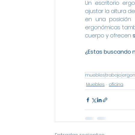
Un escritorio er
ajustar la altura d
en una posición c
ergonómicas tambi
cuerpo y ofrecen 
¿Estas buscando mu
muebles
trabajo
ergo
Muebles
oficina