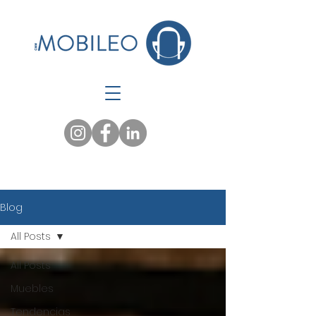
Blog
All Posts
All Posts
Muebles
Tendencias