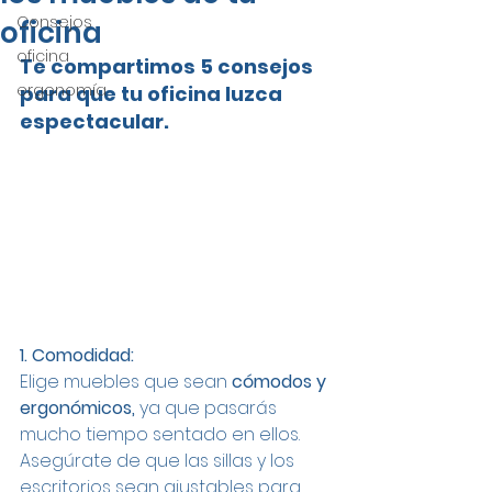
Consejos
oficina
oficina
Te compartimos 5 consejos 
ergonomía
para que tu oficina luzca 
espectacular.
1. Comodidad:
Elige muebles que sean 
cómodos y 
ergonómicos,
 ya que pasarás 
mucho tiempo sentado en ellos. 
Asegúrate de que las sillas y los 
escritorios sean ajustables para 