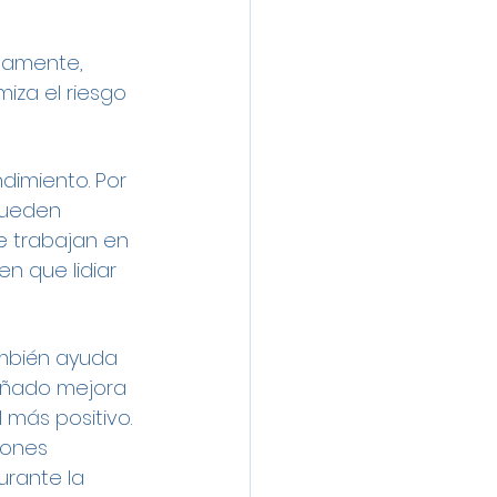
tamente, 
iza el riesgo 
dimiento. Por 
pueden 
e trabajan en 
n que lidiar 
ambién ayuda 
señado mejora 
más positivo. 
iones 
rante la 