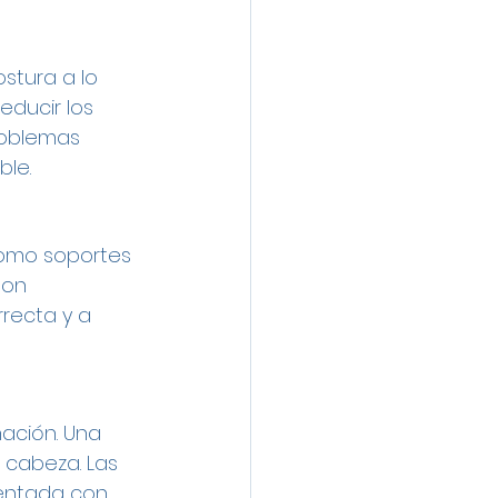
stura a lo 
educir los 
roblemas 
ble.
como soportes 
son 
recta y a 
nación. Una 
e cabeza. Las 
entada con 