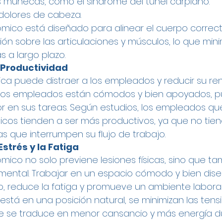
s muñecas, como el síndrome del túnel carpiano.
 dolores de cabeza.
nómico está diseñado para alinear el cuerpo correc
ón sobre las articulaciones y músculos, lo que minim
 a largo plazo.
 Productividad
ica puede distraer a los empleados y reducir su ren
 los empleados están cómodos y bien apoyados, 
 en sus tareas. Según estudios, los empleados qu
os tienden a ser más productivos, ya que no tiene
as que interrumpen su flujo de trabajo.
strés y la Fatiga
ómico no solo previene lesiones físicas, sino que t
s mental. Trabajar en un espacio cómodo y bien di
, reduce la fatiga y promueve un ambiente laboral 
stá en una posición natural, se minimizan las tens
ue se traduce en menor cansancio y más energía du