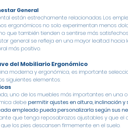
nestar General
mental están estrechamente relacionadas. Los emp
nos ergonómicos no solo experimentan menos dolo
 sino que también tienden a sentirse más satisfecho
estar general se refleja en una mayor lealtad hacia 
ral más positivo.
ve del Mobiliario Ergonómico
cina moderna y ergonómica, es importante selecci
s siguientes elementos:
icas
 duda, uno de los muebles más importantes en una of
ómica debe 
permitir ajustes en altura, inclinación y
cada empleado pueda personalizarla según sus ne
ante que tenga reposabrazos ajustables y que el a
que los pies descansen firmemente en el suelo.