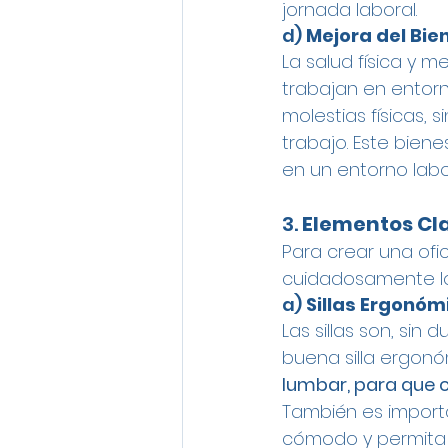
jornada laboral.
d) 
Mejora del Bie
La salud física y 
trabajan en entor
molestias físicas,
trabajo. Este bien
en un entorno labo
3. 
Elementos Cla
Para crear una ofi
cuidadosamente lo
a) 
Sillas Ergonóm
Las sillas son, sin
buena silla ergon
lumbar, para que 
También es import
cómodo y permita 