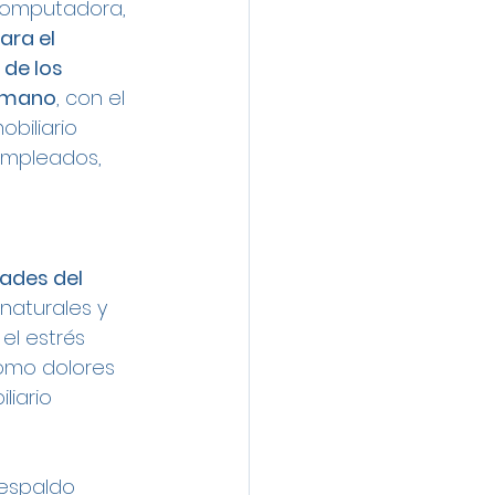
 computadora, 
ra el 
de los 
humano
, con el 
obiliario 
empleados, 
ades del 
naturales y 
el estrés 
como dolores 
iario 
respaldo 