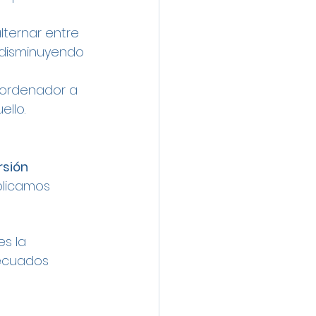
lternar entre 
 disminuyendo 
l ordenador a 
ello.
rsión 
xplicamos 
s la 
decuados 