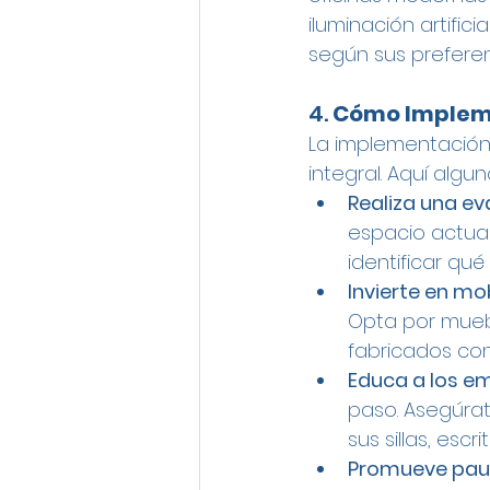
iluminación artifi
según sus preferen
4. 
Cómo Impleme
La implementación 
integral. Aquí algu
Realiza una e
espacio actual
identificar qu
Invierte en mob
Opta por muebl
fabricados con
Educa a los e
paso. Asegúra
sus sillas, esc
Promueve pau