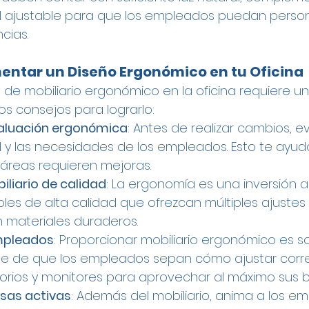
cial ajustable para que los empleados puedan persona
cias.
ntar un Diseño Ergonómico en tu Oficina
de mobiliario ergonómico en la oficina requiere u
nos consejos para lograrlo:
valuación ergonómica
: Antes de realizar cambios, ev
 y las necesidades de los empleados. Esto te ayud
é áreas requieren mejoras.
iliario de calidad
: La ergonomía es una inversión a 
es de alta calidad que ofrezcan múltiples ajustes
 materiales duraderos.
mpleados
: Proporcionar mobiliario ergonómico es so
te de que los empleados sepan cómo ajustar cor
ritorios y monitores para aprovechar al máximo sus b
sas activas
: Además del mobiliario, anima a los e