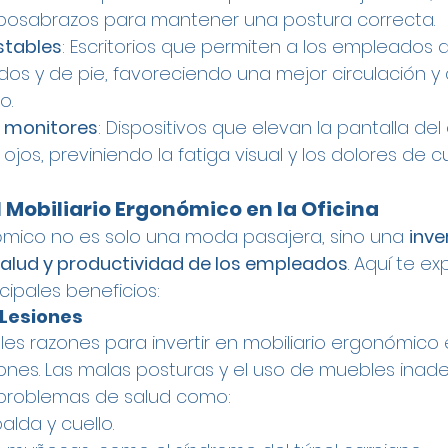
reposabrazos para mantener una postura correcta.
ustables
: Escritorios que permiten a los empleados a
dos y de pie, favoreciendo una mejor circulación y
o.
 monitores
: Dispositivos que elevan la pantalla de
 ojos, previniendo la fatiga visual y los dolores de cu
l Mobiliario Ergonómico en la Oficina
nómico no es solo una moda pasajera, sino una 
inve
salud y productividad de los empleados
. Aquí te e
cipales beneficios:
 Lesiones
les razones para invertir en mobiliario ergonómico e
ones. Las malas posturas y el uso de muebles ina
problemas de salud como:
alda y cuello.