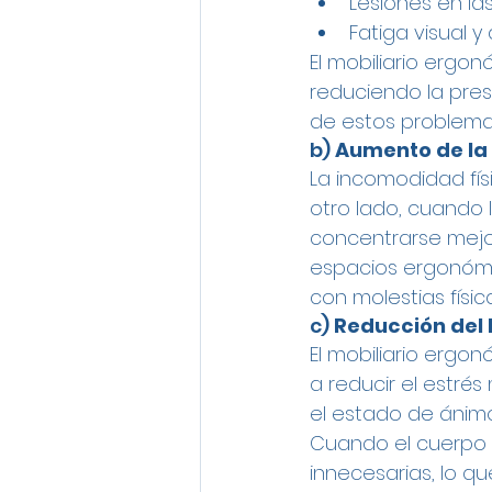
Lesiones en la
Fatiga visual y
El mobiliario ergo
reduciendo la presi
de estos problemas
b) 
Aumento de la
La incomodidad fís
otro lado, cuando
concentrarse mejor
espacios ergonómic
con molestias físic
c) 
Reducción del E
El mobiliario ergon
a reducir el estré
el estado de ánimo
Cuando el cuerpo e
innecesarias, lo q