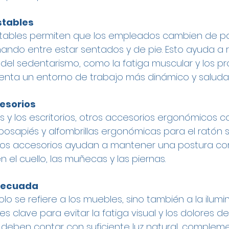
stables
ustables permiten que los empleados cambien de po
rnando entre estar sentados y de pie. Esto ayuda a r
del sedentarismo, como la fatiga muscular y los p
omenta un entorno de trabajo más dinámico y saluda
esorios
as y los escritorios, otros accesorios ergonómicos 
posapiés y alfombrillas ergonómicas para el ratón 
tos accesorios ayudan a mantener una postura cor
en el cuello, las muñecas y las piernas.
decuada
o se refiere a los muebles, sino también a la ilumi
s clave para evitar la fatiga visual y los dolores d
 deben contar con suficiente luz natural, complem