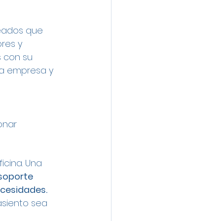
leados que 
res y 
s con su 
la empresa y 
onar 
icina. Una 
 soporte 
cesidades. 
siento sea 