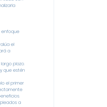
lizarla 
n enfoque 
alúa el 
ará a 
largo plazo. 
 y que estén 
lo el primer 
rectamente 
eneficios.
mpleados a 