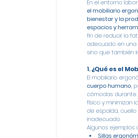
En el entorno labo
el mobiliario ergo
bienestar y la prod
espacios y herram
fin de reducir la fa
adecuado en una o
sino que también in
1. 
¿Qué es el Mob
El mobiliario ergo
cuerpo humano
, 
cómodas durante su
físico y minimizan 
de espalda, cuello
inadecuado.
Algunos ejemplos d
Sillas ergonó