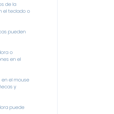
s de la 
 el teclado o 
icas pueden 
dora o 
nes en el 
c en el mouse 
ñecas y 
dora puede 