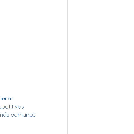
uerzo 
petitivos 
s más comunes 