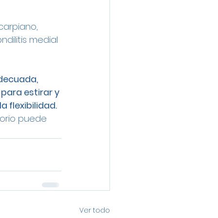
carpiano, 
dilitis medial 
decuada, 
ara estirar y 
 flexibilidad. 
torio puede 
Ver todo