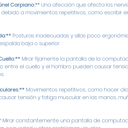
únel Carpiano:
** Una afección que afecta los nervio
ebido a movimientos repetitivos, como escribir en
da:**
 Posturas inadecuadas y sillas poco ergonóm
espalda baja o superior.
Cuello:**
 Mirar fijamente la pantalla de la computa
no entre el cuello y el hombro pueden causar tensio
s.
culares:**
 Movimientos repetitivos, como hacer cli
 causar tensión y fatiga muscular en las manos, mu
*
 Mirar constantemente una pantalla de computa