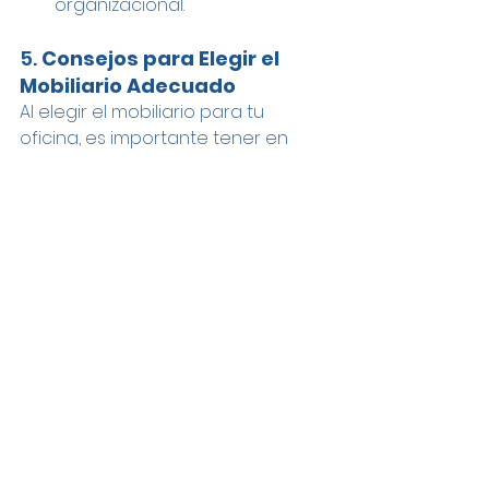
organizacional.
5. 
Consejos para Elegir el 
Mobiliario Adecuado
Al elegir el mobiliario para tu 
oficina, es importante tener en 
cuenta tanto la funcionalidad 
como la comodidad. Aquí algunos 
consejos clave:
Involucra a los empleados
: 
Realiza encuestas o 
entrevistas para conocer las 
necesidades específicas de tu 
equipo. Cada persona puede 
tener diferentes preferencias 
y requerimientos, por lo que es 
fundamental ofrecer opciones 
ajustables y personalizables.
Invierte en calidad
: El mobiliario 