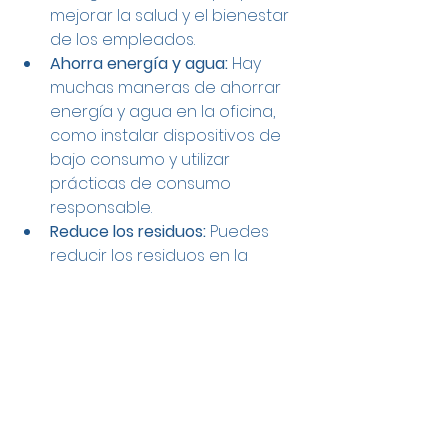
mejorar la salud y el bienestar 
de los empleados.
Ahorra energía y agua:
 Hay 
muchas maneras de ahorrar 
energía y agua en la oficina, 
como instalar dispositivos de 
bajo consumo y utilizar 
prácticas de consumo 
responsable.
Reduce los residuos:
 Puedes 
reducir los residuos en la 
oficina reciclando, reutilizando 
y compostando.
La sostenibilidad es un factor 
importante a tener en cuenta al 
diseñar una oficina.
Al incorporar prácticas sostenibles 
en el diseño de tu oficina, puedes 