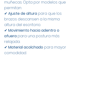
muñecas. Opta por modelos que 
permitan:
✔ 
Ajuste de altura
 para que los 
brazos descansen a la misma 
altura del escritorio.
✔ 
Movimiento hacia adentro o 
afuera
 para una postura más 
relajada.
✔ 
Material acolchado
 para mayor 
comodidad.
📝 Conclusión: La 
Mejor Silla es la que se 
Adapta a Ti
Invertir en una buena silla de 
oficina no solo mejora tu 
comodidad, sino que 
previene 
problemas de salud a largo plazo
y 