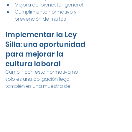
Mejora del bienestar general
Cumplimiento normativo y 
prevención de multas
Implementar la Ley 
Silla: una oportunidad 
para mejorar la 
cultura laboral
Cumplir con esta normativa no 
solo es una obligación legal, 
también es una muestra de 
compromiso con la salud y 
dignidad de tus colaboradores. 
Consultar con expertos en 
interiorismo y ergonomía puede 
ayudarte a hacer los ajustes 
necesarios sin afectar la 