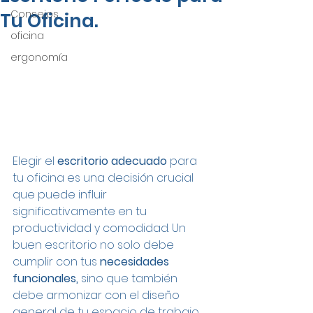
Consejos
Tu Oficina.
oficina
ergonomía
Elegir el 
escritorio adecuado
 para 
tu oficina es una decisión crucial 
que puede influir 
significativamente en tu 
productividad y comodidad. Un 
buen escritorio no solo debe 
cumplir con tus 
necesidades 
funcionales,
 sino que también 
debe armonizar con el diseño 
general de tu espacio de trabajo. 