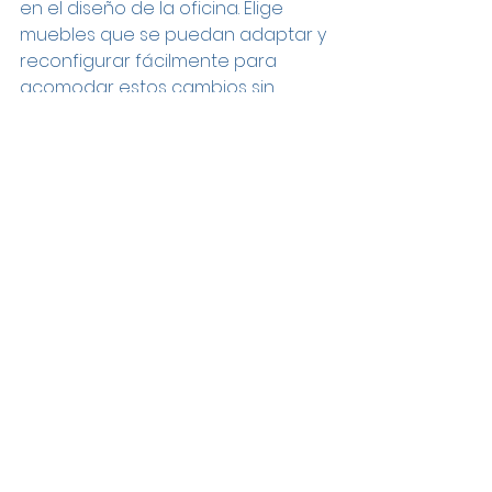
en el diseño de la oficina. Elige 
muebles que se puedan adaptar y 
reconfigurar fácilmente para 
acomodar estos cambios sin 
necesidad de una inversión 
completa en nuevos muebles.
Elegir los muebles adecuados 
para una oficina corporativa es un 
proceso que requiere 
planificación y atención a los 
detalles. Al considerar 
cuidadosamente las necesidades 
de tus empleados, la identidad de 
la empresa y la funcionalidad del 
espacio, estarás en camino de 
crear un entorno de trabajo 
inspirador y productivo. Recuerda 
que los muebles no solo son 
elementos estéticos, sino 