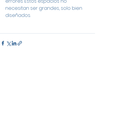
errores. Estos espacios no 
necesitan ser grandes, solo bien 
diseñados.
Ver todo
Entradas recientes