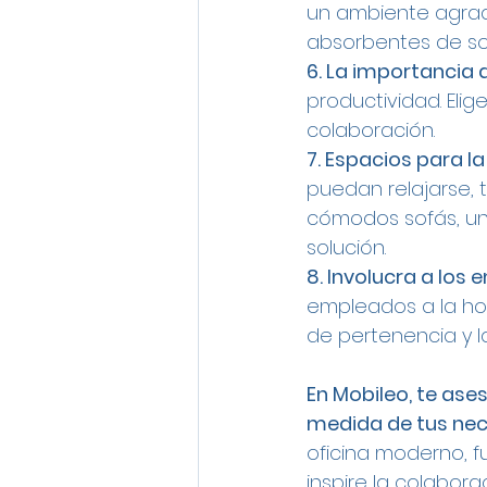
un ambiente agrada
absorbentes de so
6. La importancia d
productividad. Elig
colaboración.
7. Espacios para l
puedan relajarse, 
cómodos sofás, un
solución.
8. Involucra a los
empleados a la hor
de pertenencia y la
En Mobileo, te ase
medida de tus nec
oficina moderno, f
inspire la colabora