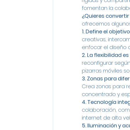
rígidas y comparti
fomentan la colab
¿Quieres convertir
ofrecemos algunos 
1. Define el objetivo
creativas, intercam
enfocar el diseño 
2. La flexibilidad es
reconfigurar según
pizarras móviles so
3. Zonas para dife
Crea zonas para reu
concentrado y esp
4. Tecnología inte
colaboración, como 
internet de alta ve
5. Iluminación y ac