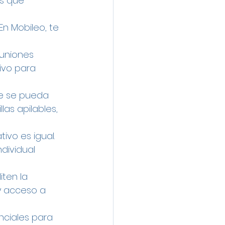
s que 
 En Mobileo, te 
uniones 
ivo para 
ue se pueda 
as apilables, 
ivo es igual. 
dividual 
ten la 
 y acceso a 
nciales para 