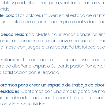
ble y productivo. Incorpora ventanas, plantas y m
nido.
el color:
 Los colores influyen en el estado de ánimo
e una paleta de colores que inspire creatividad, ene
a desconexión:
 No olvides incluir zonas donde los e
tomar un descanso o tener conversaciones informa
a mesa con juegos o una pequeña biblioteca pued
 empleados:
 Ten en cuenta las opiniones y necesida
a de diseñar el espacio. Su participación fomentar
 satisfacción con el espacio.
soramos para crear un espacio de trabajo colabora
esidades.
 Contamos con una amplia gama de mobi
uncional y adaptable que te permitirá crear un ent
ción y la productividad.