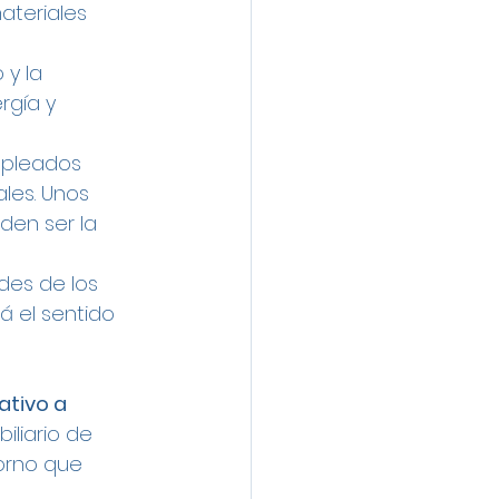
ateriales 
 y la 
rgía y 
mpleados 
les. Unos 
en ser la 
des de los 
á el sentido 
tivo a 
liario de 
orno que 