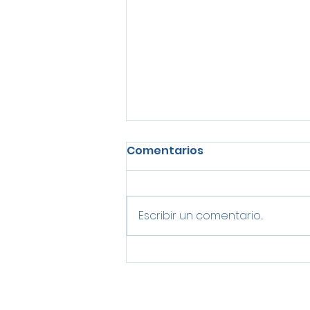
Comentarios
Escribir un comentario...
Cómo crear una oficina
que refleje la identidad
de tu empresa