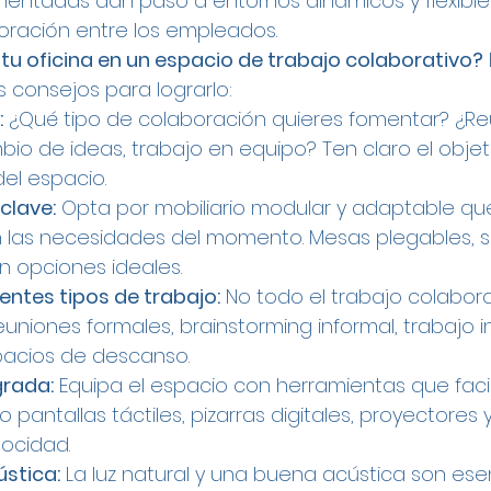
mentadas dan paso a entornos dinámicos y flexible
oración entre los empleados.
 tu oficina en un espacio de trabajo colaborativo?
consejos para lograrlo:
:
 ¿Qué tipo de colaboración quieres fomentar? ¿Re
bio de ideas, trabajo en equipo? Ten claro el objet
del espacio.
 clave:
 Opta por mobiliario modular y adaptable q
 las necesidades del momento. Mesas plegables, sill
n opciones ideales.
rentes tipos de trabajo:
 No todo el trabajo colaborat
niones formales, brainstorming informal, trabajo in
acios de descanso.
grada:
 Equipa el espacio con herramientas que facili
pantallas táctiles, pizarras digitales, proyectores
locidad.
ústica:
 La luz natural y una buena acústica son ese