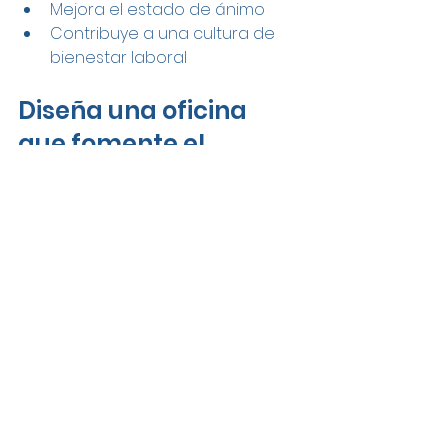
Mejora el estado de ánimo
Contribuye a una cultura de 
bienestar laboral
Diseña una oficina 
que fomente el 
movimiento y evite el 
sedentarismo
Adoptar un enfoque activo en el 
diseño de oficinas no requiere 
grandes inversiones, pero sí una 
visión centrada en el 
bienestar.
Diseñar una oficina que 
fomente el movimiento y evite el 
sedentarismo
 es una estrategia 
inteligente para cuidar la salud 
física y mental de tu equipo, 