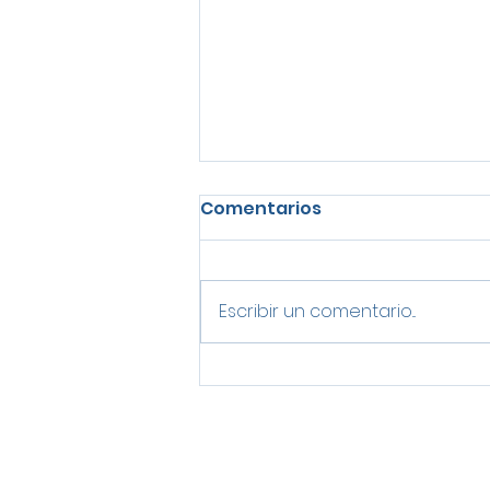
Comentarios
Escribir un comentario...
Las tendencias en
mobiliario de oficina que
marcarán el futuro del
trabajo