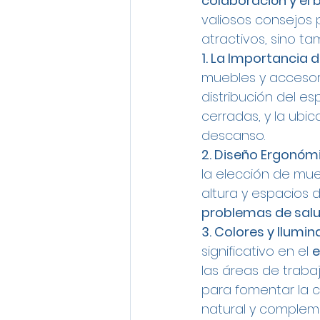
colaboración y el 
valiosos consejos 
atractivos, sino t
1. La Importancia de
muebles y accesorio
distribución del e
cerradas, y la ubi
descanso.
2. Diseño Ergonóm
la elección de mueb
altura y espacios 
problemas de salud
3. Colores y Ilumin
significativo en el 
e
las áreas de traba
para fomentar la c
natural y complemen