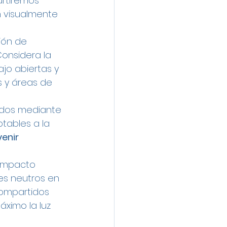
artiremos 
n visualmente 
ión de 
 Considera la 
jo abiertas y 
 y áreas de 
dos mediante 
tables a la 
enir 
 impacto 
es neutros en 
compartidos 
ximo la luz 