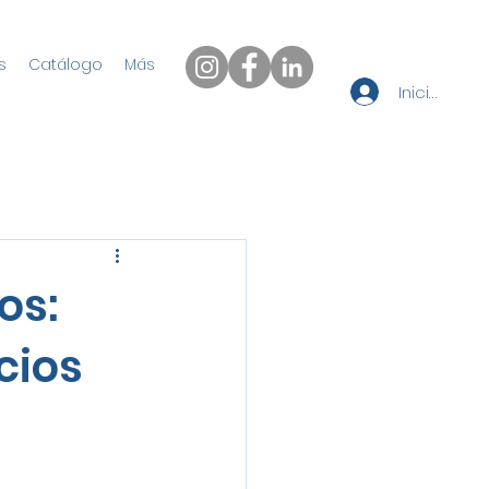
s
Catálogo
Más
Iniciar sesi
os:
cios