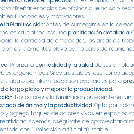
bienestar de los empleados. 
En este artículo, comp
para diseñar espacios de oficinas que no solo sea
ambién funcionales y motivadores.
 la Planificación:
 Antes de sumergirse en la selecc
s, es crucial realizar una
 planificación detallada
.
spacio, la cantidad de empleados, las áreas de traba
cación de elementos clave como salas de reuniones
ico:
 Prioriza la 
comodidad y la salud
 de tus emplea
les ergonómicos. Sillas ajustables, escritorios adap
de trabajo bien iluminados son esenciales para 
prev
 a largo plazo y mejorar la productividad.
ación:
 Los colores y la iluminación pueden tener un
stado de ánimo y la productividad
. Opta por color
jo y agrega toques de colores vivos en espacios 
reatividad. Además, asegúrate de aprovechar al má
tarla con iluminación artificial ajustable.