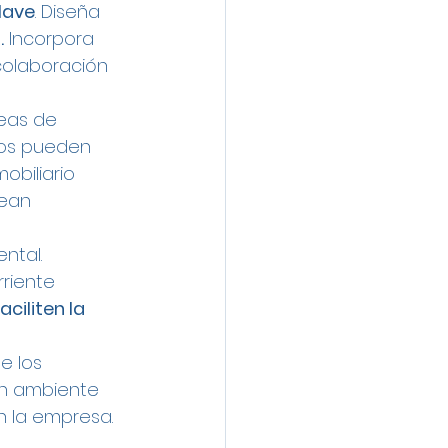
clave
. Diseña 
.
 Incorpora 
colaboración 
eas de 
os pueden 
obiliario 
ean 
ntal. 
riente 
faciliten la 
e los 
un ambiente 
n la empresa.