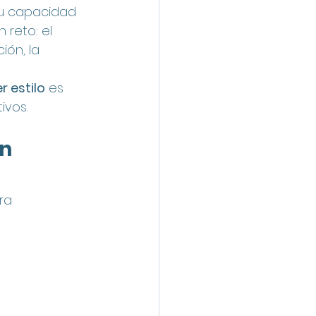
su capacidad 
reto: el 
ón, la 
r estilo
 es 
ivos.
n 
ra 