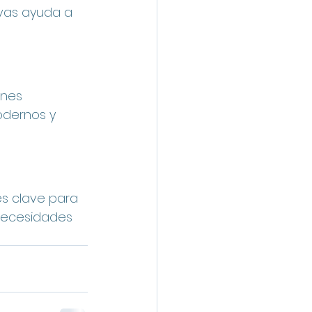
ivas ayuda a 
ones 
odernos y 
es clave para 
necesidades 