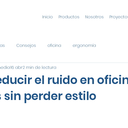
Inicio
Productos
Nosotros
Proyecto
as
Consejos
oficina
ergonomía
media
16 abr
2 min de lectura
ucir el ruido en ofici
 sin perder estilo