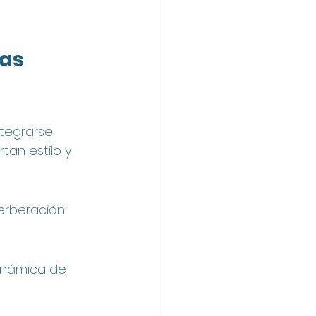
as 
tegrarse 
an estilo y 
verberación 
dinámica de 