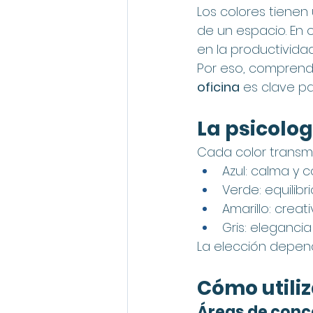
Los colores tienen
de un espacio. En o
en la productividad
Por eso, comprend
oficina
 es clave p
La psicolog
Cada color transmi
Azul: calma y 
Verde: equilibr
Amarillo: creat
Gris: elegancia
La elección depend
Cómo utili
Áreas de conc