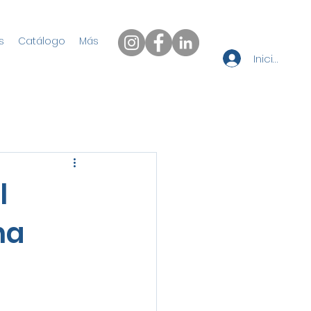
s
Catálogo
Más
Iniciar sesi
l
na