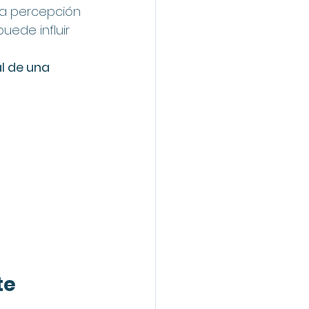
la percepción 
uede influir 
l de una 
te