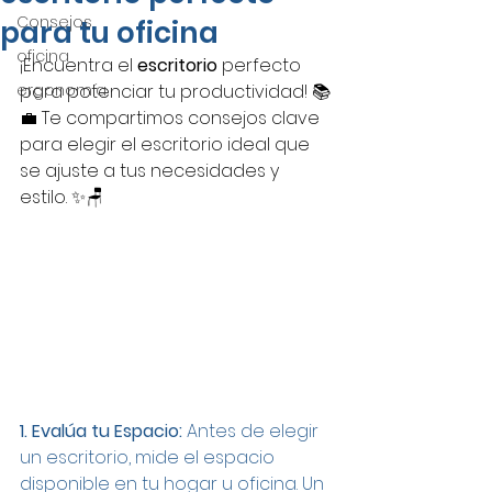
Consejos
para tu oficina
oficina
¡Encuentra el 
escritorio
 perfecto 
ergonomía
para potenciar tu productividad! 📚
💼 Te compartimos consejos clave 
para elegir el escritorio ideal que 
se ajuste a tus necesidades y 
estilo. ✨🪑
1. Evalúa tu Espacio:
 Antes de elegir 
un escritorio, mide el espacio 
disponible en tu hogar u oficina. Un 