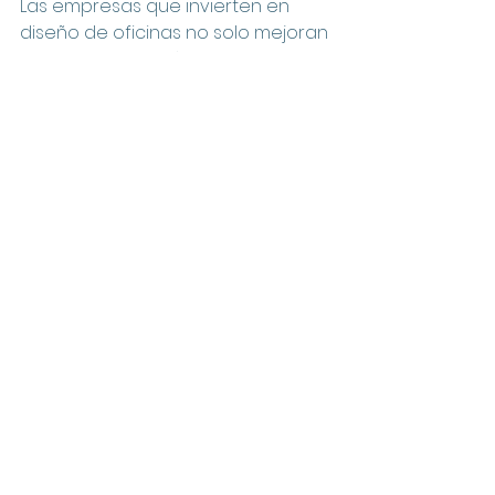
Las empresas que invierten en 
diseño de oficinas no solo mejoran 
su imagen, también construyen 
entornos donde las personas 
quieren quedarse.
Ver todo
Entradas recientes