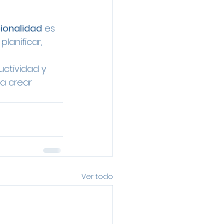
cionalidad
 es 
lanificar, 
ctividad y 
a crear 
Ver todo