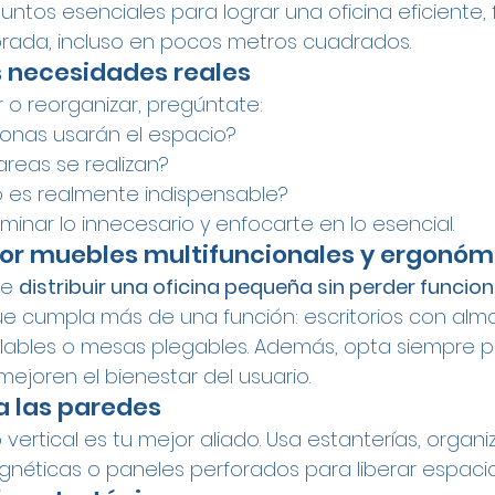
ntos esenciales para lograr una oficina eficiente, 
brada, incluso en pocos metros cuadrados.
us necesidades reales
o reorganizar, pregúntate:
onas usarán el espacio?
areas se realizan?
o es realmente indispensable?
liminar lo innecesario y enfocarte en lo esencial.
por muebles multifuncionales y ergonóm
e 
distribuir una oficina pequeña sin perder funcio
o que cumpla más de una función: escritorios con a
apilables o mesas plegables. Además, opta siempre 
joren el bienestar del usuario.
a las paredes
vertical es tu mejor aliado. Usa estanterías, organ
gnéticas o paneles perforados para liberar espacio 