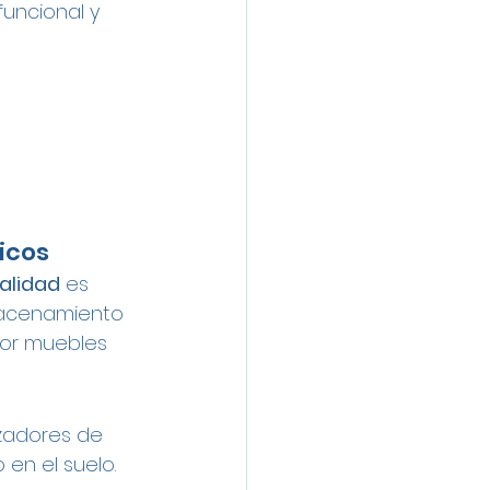
funcional y 
icos
nalidad
 es 
lmacenamiento 
por muebles 
izadores de 
en el suelo.