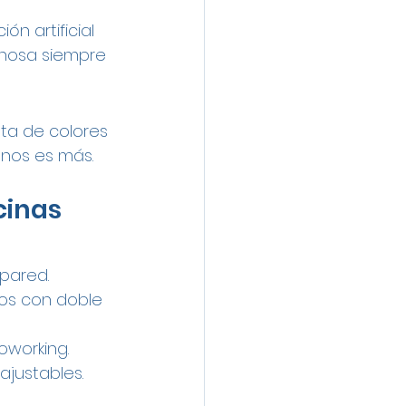
n artificial 
inosa siempre 
ta de colores 
enos es más.
cinas 
 pared.
os con doble 
oworking.
ajustables.