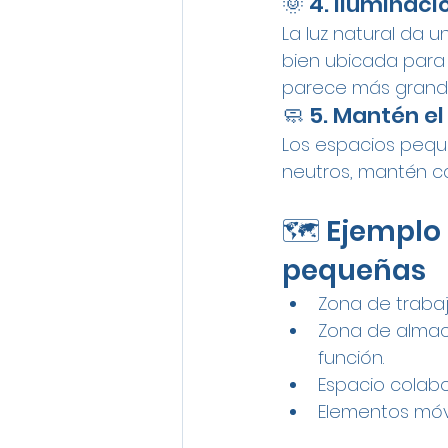
🌞 4. Iluminac
La luz natural da u
bien ubicada para 
parece más grand
🧼 5. Mantén el
Los espacios pequ
neutros, mantén ca
🗺 Ejemplo 
pequeñas
Zona de trabajo
Zona de almac
función.
Espacio colab
Elementos móvi