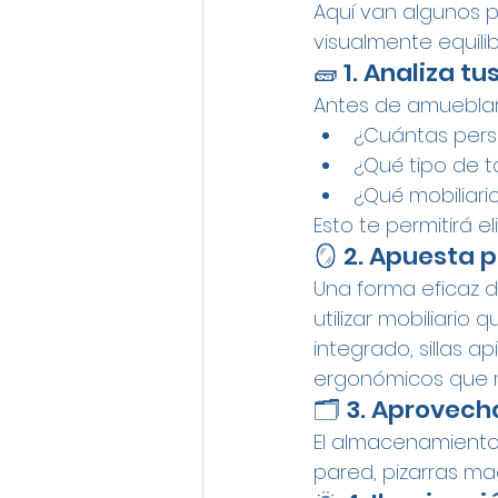
Aquí van algunos pu
visualmente equili
🧱 1. Analiza t
Antes de amueblar 
¿Cuántas pers
¿Qué tipo de t
¿Qué mobiliari
Esto te permitirá e
🪞 2. Apuesta 
Una forma eficaz d
utilizar mobiliari
integrado, sillas 
ergonómicos que me
🗂 3. Aprovech
El almacenamiento 
pared, pizarras ma