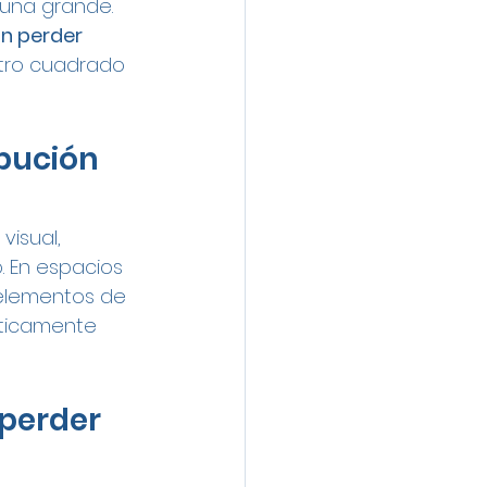
una grande. 
n perder 
tro cuadrado 
bución 
visual, 
 En espacios 
 elementos de 
éticamente 
perder 