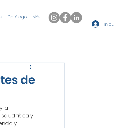
s
Catálogo
Más
Iniciar sesi
tes de
 la 
alud física y 
ncia y 