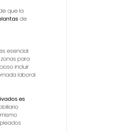
de que la 
plantas
 de 
es esencial. 
 zonas para 
oso incluir 
rnada laboral.
ivados es 
iliario 
 mismo 
pleados 