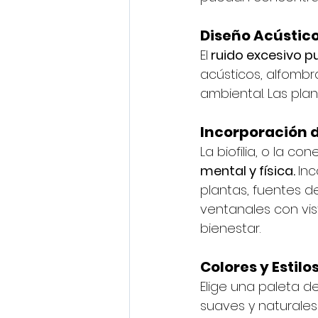
Diseño Acústic
El
 ruido excesivo p
acústicos, alfombr
ambiental. Las pla
Incorporación d
La biofilia, o la co
mental y física. 
Inc
plantas, fuentes d
ventanales con vis
bienestar.
Colores y Estilo
Elige una paleta d
suaves y naturales 