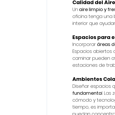
Calidad del Air
Un
 aire limpio y fr
oficina tenga una 
interior que ayudan 
Espacios para 
Incorporar 
áreas d
Espacios abiertos
caminar pueden ayu
estaciones de trab
Ambientes Cola
Diseñar espacios 
fundamenta
l. La
cómodo y tecnologí
tiempo, es importa
puedan concentrars