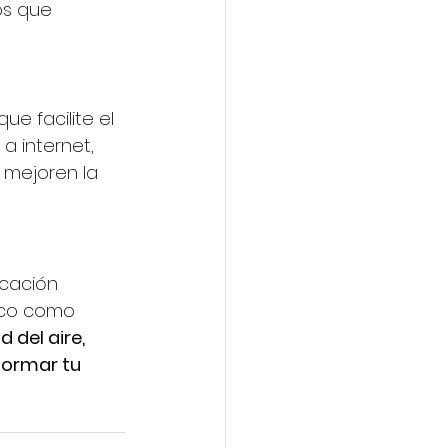
os que 
que facilite el 
a internet, 
 mejoren la 
icación 
ico como 
 del aire, 
formar tu 