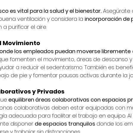
e
esco es vital para la salud y el bienestar.
 Asegúrate 
buena ventilación y considera la 
incorporación de 
a purificar el aire.
el Movimiento
onde los empleados puedan moverse libremente
 
 que fomenten el movimiento, áreas de descanso y
dar a reducir el sedentarismo. También es benefici
ajo de pie y fomentar pausas activas durante la jo
borativos y Privados
que
 equilibren áreas colaborativas con espacios pr
s zonas colaborativas deben estar equipadas con mob
a adecuada para facilitar el trabajo en equipo. Al
nte disponer 
de espacios tranquilos 
donde los em
e y trabajar sin distracciones.