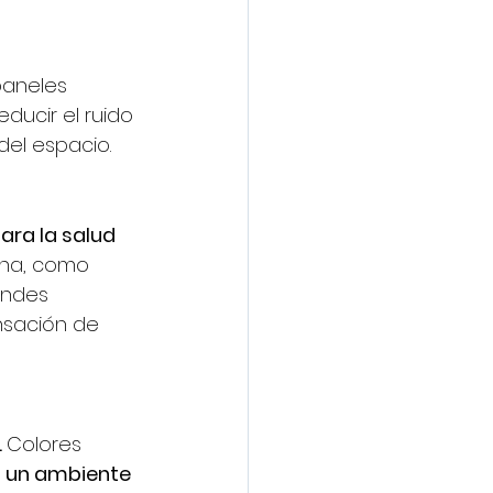
 paneles 
ducir el ruido 
del espacio.
ara la salud 
ina, como 
andes 
nsación de 
 
Colores 
 
un ambiente 