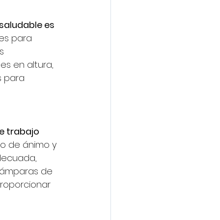
saludable es 
les para 
s 
s en altura, 
s para 
e trabajo 
do de ánimo y 
decuada, 
 lámparas de 
roporcionar 