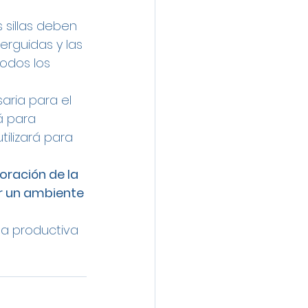
 sillas deben 
rguidas y las 
odos los 
aria para el 
rá para 
tilizará para 
coración de la 
ar un ambiente 
ea productiva 