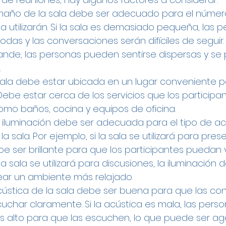
amaño de la sala debe ser adecuado para el númer
a utilizarán. Si la sala es demasiado pequeña, las p
das y las conversaciones serán difíciles de seguir. S
de, las personas pueden sentirse dispersas y se 
.
sala debe estar ubicada en un lugar conveniente pa
Debe estar cerca de los servicios que los participa
omo baños, cocina y equipos de oficina.
a iluminación debe ser adecuada para el tipo de ac
la sala. Por ejemplo, si la sala se utilizará para pres
be ser brillante para que los participantes puedan v
i la sala se utilizará para discusiones, la iluminación
ear un ambiente más relajado.
cústica de la sala debe ser buena para que las co
char claramente. Si la acústica es mala, las pers
 alto para que las escuchen, lo que puede ser ag