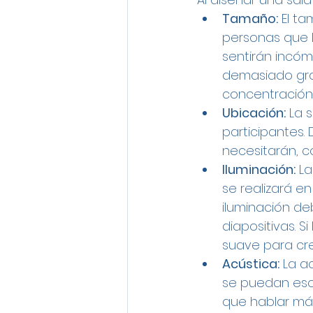
Tamaño:
 El t
personas que l
sentirán incómo
demasiado gran
concentración
Ubicación:
 La 
participantes. 
necesitarán, c
Iluminación:
 L
se realizará en 
iluminación de
diapositivas. S
suave para cr
Acústica:
 La a
se puedan escu
que hablar más