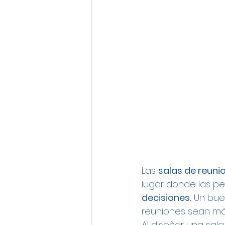
Las 
salas de reuni
lugar donde las p
decisiones.
 Un bue
reuniones sean más
Al diseñar una sal