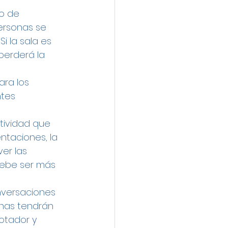
o de 
ersonas se 
i la sala es 
perderá la 
ra los 
ntes 
tividad que 
entaciones, la 
er las 
 debe ser más 
nversaciones 
onas tendrán 
otador y 