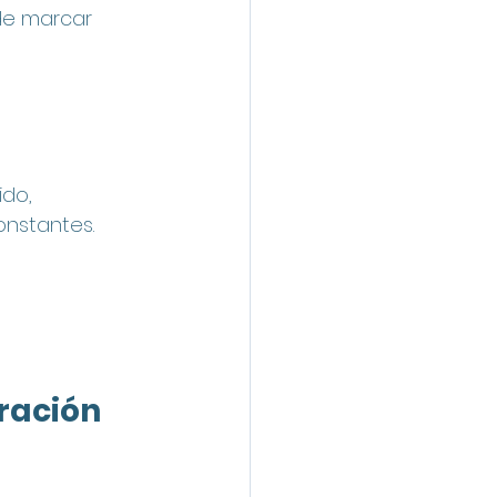
de marcar 
do, 
onstantes.
ración 