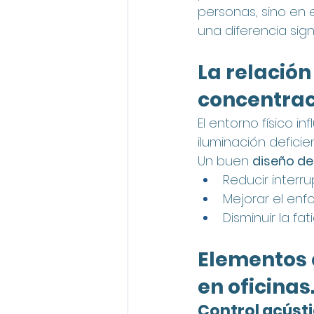
personas, sino en 
una diferencia sign
La relación
concentrac
El entorno físico i
iluminación defici
Un buen 
diseño de
Reducir interr
Mejorar el enf
Disminuir la fa
Elementos 
en oficinas
Control acústi