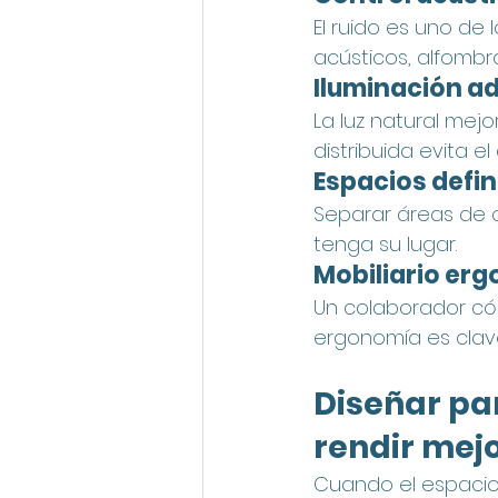
El ruido es uno de 
acústicos, alfombr
Iluminación a
La luz natural mejo
distribuida evita el
Espacios defi
Separar áreas de 
tenga su lugar.
Mobiliario er
Un colaborador c
ergonomía es clave 
Diseñar pa
rendir mej
Cuando el espacio 