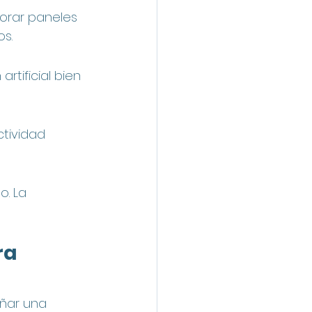
porar paneles 
s.
rtificial bien 
tividad 
. La 
ra 
ñar una 