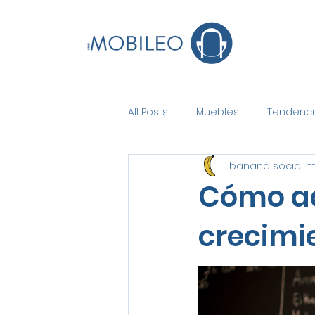
All Posts
Muebles
Tendenci
banana social 
Cómo ad
crecimi