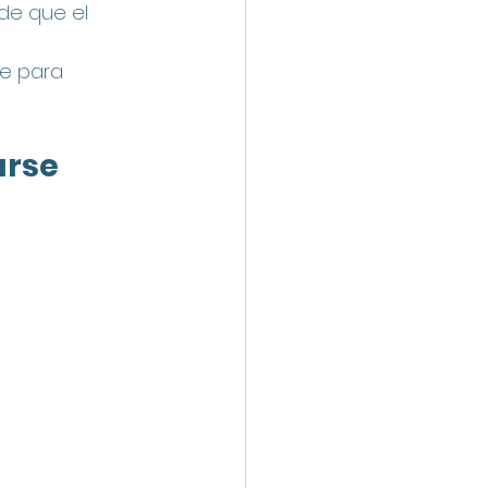
de que el 
ve para 
arse