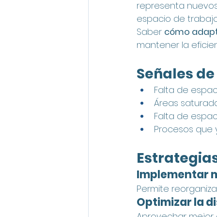
representa nuevos 
espacio de trabajo
Saber 
cómo adapta
mantener la eficien
Señales de
Falta de espa
Áreas saturad
Falta de espac
Procesos que 
Estrategias
Implementar m
Permite reorganiza
Optimizar la d
Aprovechar mejor e