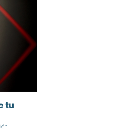
 tu 
ién 